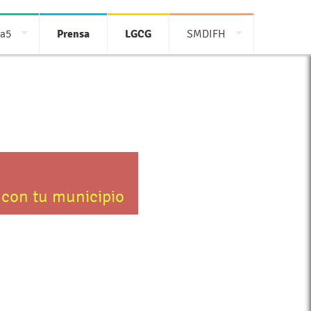
ia5
Prensa
LGCG
SMDIFH
 con tu municipio