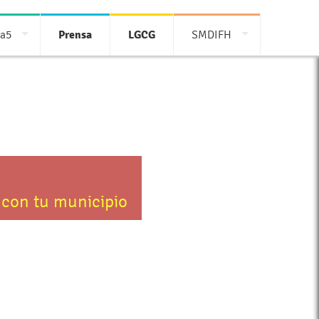
ia5
Prensa
LGCG
SMDIFH
 con tu municipio