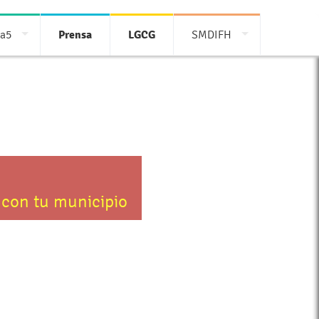
ia5
Prensa
LGCG
SMDIFH
 con tu municipio